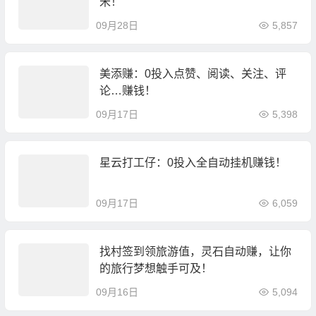
米！
09月28日
5,857
美添赚：0投入点赞、阅读、关注、评
论…赚钱！
09月17日
5,398
星云打工仔：0投入全自动挂机赚钱！
09月17日
6,059
找村签到领旅游值，灵石自动赚，让你
的旅行梦想触手可及！
09月16日
5,094