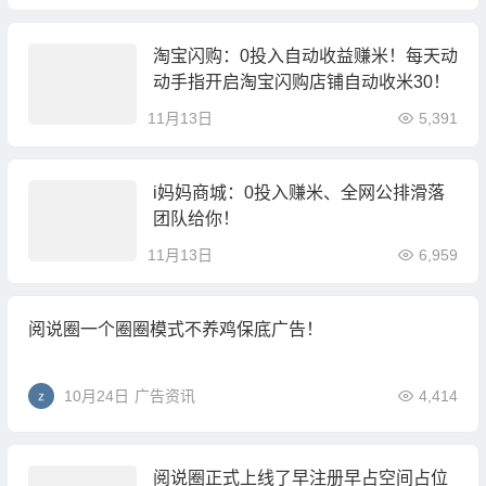
淘宝闪购：0投入自动收益赚米！每天动
动手指开启淘宝闪购店铺自动收米30！
11月13日
5,391
i妈妈商城：0投入赚米、全网公排滑落
团队给你！
11月13日
6,959
阅说圈一个圈圈模式不养鸡保底广告！
10月24日
广告资讯
4,414
阅说圈正式上线了早注册早占空间占位