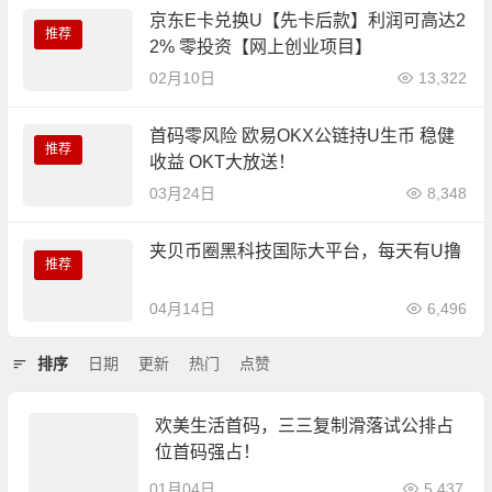
京东E卡兑换U【先卡后款】利润可高达2
推荐
2% 零投资【网上创业项目】
02月10日
13,322
首码零风险 欧易OKX公链持U生币 稳健
推荐
收益 OKT大放送！
03月24日
8,348
夹贝币圈黑科技国际大平台，每天有U撸
推荐
04月14日
6,496
排序
日期
更新
热门
点赞
欢美生活首码，三三复制滑落试公排占
位首码强占！
01月04日
5,437